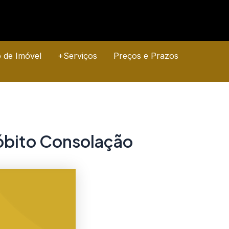
o de Imóvel
+Serviços
Preços e Prazos
 óbito Consolação