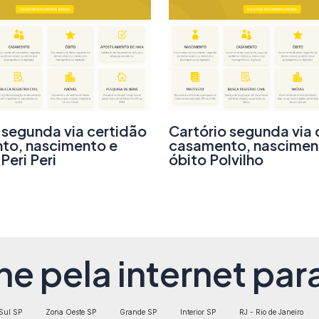
 segunda via certidão
Cartório segunda via 
to, nascimento e
casamento, nascimen
Peri Peri
óbito Polvilho
ne pela internet para
Sul SP
Zona Oeste SP
Grande SP
Interior SP
RJ - Rio de Janeiro