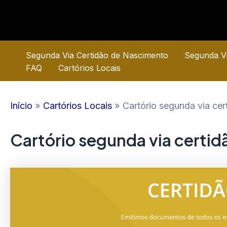
Ir
para
o
conteúdo
Segunda Via Certidão de Nascimento
Segunda Vi
FAQ
Cartórios Locais
Início
Cartórios Locais
Cartório segunda via ce
Cartório segunda via certi