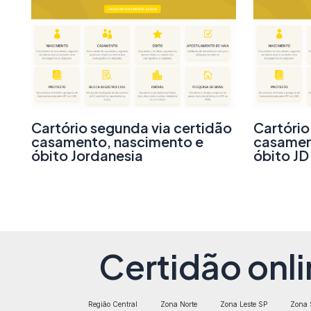
Cartório segunda via certidão
Cartório
casamento, nascimento e
casamen
óbito Jordanesia
óbito JD 
Certidão onli
Região Central
Zona Norte
Zona Leste SP
Zona 