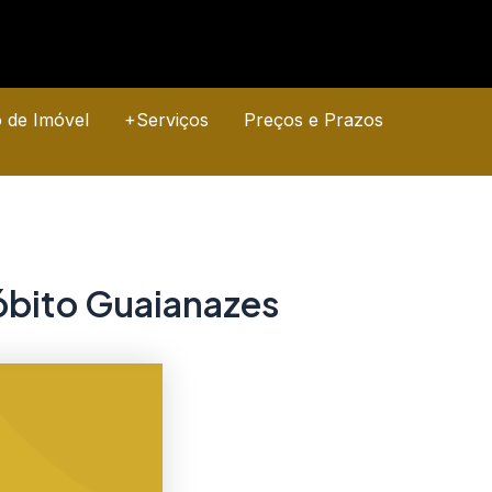
o de Imóvel
+Serviços
Preços e Prazos
óbito Guaianazes