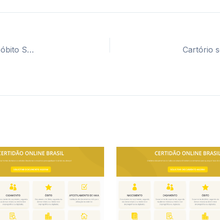
Cartório segunda via certidão casamento, nascimento e óbito São Mateus