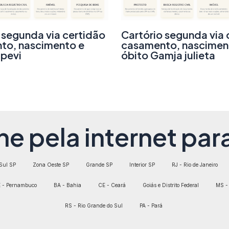
 segunda via certidão
Cartório segunda via 
to, nascimento e
casamento, nascimen
apevi
óbito Gamja julieta
ne pela internet para
Sul SP
Zona Oeste SP
Grande SP
Interior SP
RJ - Rio de Janeiro
 - Pernambuco
BA - Bahia
CE - Ceará
Goiás e Distrito Federal
MS - 
RS - Rio Grande do Sul
PA - Pará