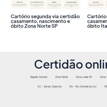
Cartório segunda via certidão
Cartório
casamento, nascimento e
casamen
óbito Zona Norte SP
óbito It
Certidão onli
Região Central
Zona Norte
Zona Leste SP
Zona 
SC - Santa Catarina
RS - Rio Grande do Sul
PE