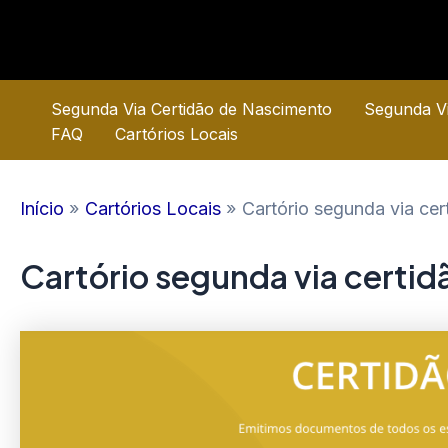
Ir
para
o
conteúdo
Segunda Via Certidão de Nascimento
Segunda Vi
FAQ
Cartórios Locais
Início
Cartórios Locais
Cartório segunda via ce
Cartório segunda via certi