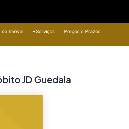
o de Imóvel
+Serviços
Preços e Prazos
óbito JD Guedala