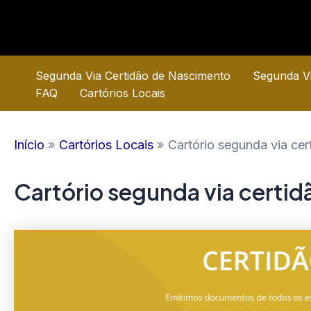
Ir
para
o
conteúdo
Segunda Via Certidão de Nascimento
Segunda Vi
FAQ
Cartórios Locais
Início
Cartórios Locais
Cartório segunda via ce
Cartório segunda via certi