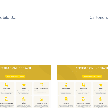
Cartório segunda via certidão casamento, nascimento e óbito JD Leonor