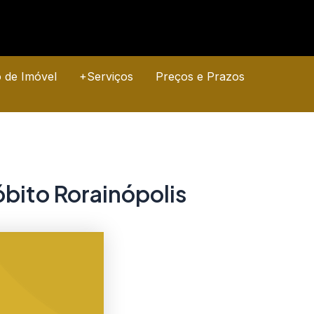
o de Imóvel
+Serviços
Preços e Prazos
bito Rorainópolis