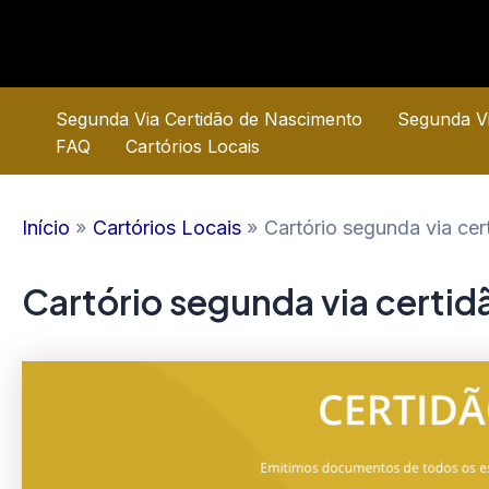
Ir
para
o
conteúdo
Segunda Via Certidão de Nascimento
Segunda Vi
FAQ
Cartórios Locais
Início
Cartórios Locais
Cartório segunda via cer
Cartório segunda via certi