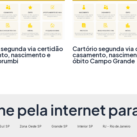
 segunda via certidão
Cartório segunda via 
to, nascimento e
casamento, nascimen
orumbi
óbito Campo Grande
ne pela internet para
Sul SP
Zona Oeste SP
Grande SP
Interior SP
RJ - Rio de Janeiro