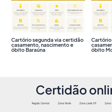
Cartório segunda via certidão
Cartório
casamento, nascimento e
casamen
óbito Baraúna
óbito M
Certidão onli
Região Central
Zona Norte
Zona Leste SP
Zona 