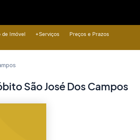
o de Imóvel
+Serviços
Preços e Prazos
Campos
 óbito São José Dos Campos