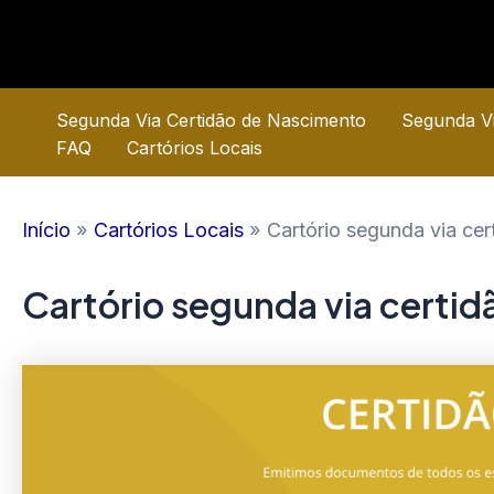
Ir
para
o
conteúdo
Segunda Via Certidão de Nascimento
Segunda Vi
FAQ
Cartórios Locais
Início
Cartórios Locais
Cartório segunda via ce
Cartório segunda via certi