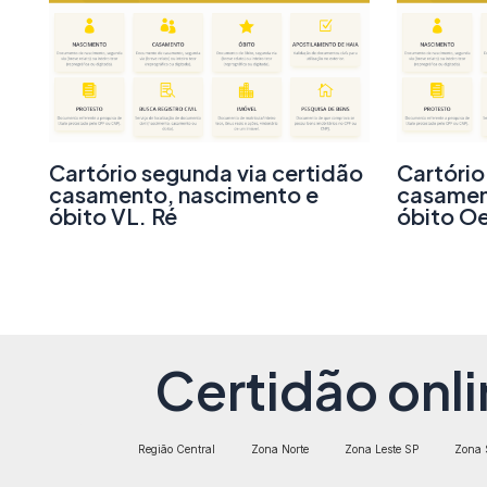
Cartório segunda via certidão
Cartório
casamento, nascimento e
casamen
óbito VL. Ré
óbito Oe
Certidão onli
Região Central
Zona Norte
Zona Leste SP
Zona 