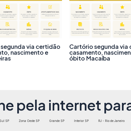
 segunda via certidão
Cartório segunda via 
to, nascimento e
casamento, nascimen
iras
óbito Macaíba
ne pela internet para
Sul SP
Zona Oeste SP
Grande SP
Interior SP
RJ - Rio de Janeiro