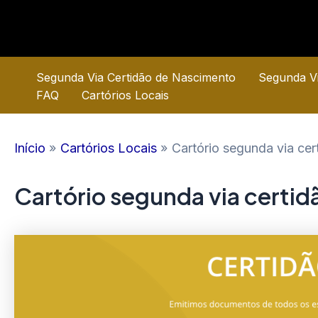
Ir
para
o
conteúdo
Segunda Via Certidão de Nascimento
Segunda Vi
FAQ
Cartórios Locais
Início
Cartórios Locais
Cartório segunda via ce
Cartório segunda via certi