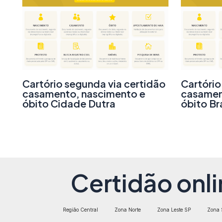
Cartório segunda via certidão
Cartório
casamento, nascimento e
casamen
óbito Cidade Dutra
óbito Br
Certidão onli
Região Central
Zona Norte
Zona Leste SP
Zona 