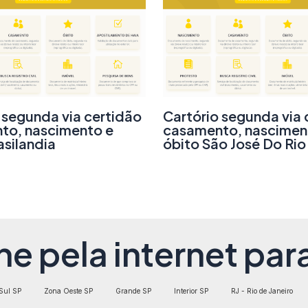
 segunda via certidão
Cartório segunda via 
to, nascimento e
casamento, nascimen
asilandia
óbito São José Do Rio
ne pela internet para
Sul SP
Zona Oeste SP
Grande SP
Interior SP
RJ - Rio de Janeiro