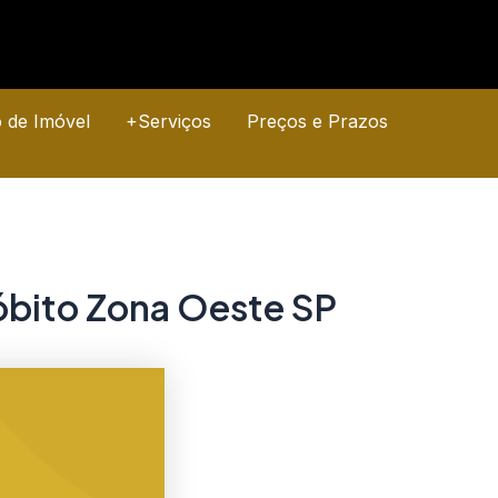
o de Imóvel
+Serviços
Preços e Prazos
óbito Zona Oeste SP