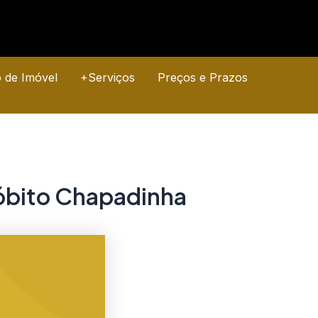
o de Imóvel
+Serviços
Preços e Prazos
 óbito Chapadinha