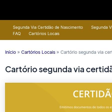
Ir
para
o
conteúdo
Segunda Via Certidão de Nascimento
Segunda Vi
FAQ
Cartórios Locais
Início
Cartórios Locais
Cartório segunda via ce
Cartório segunda via certi