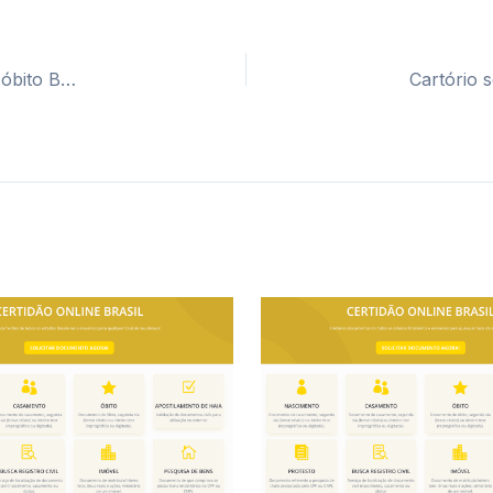
Cartório segunda via certidão casamento, nascimento e óbito Buriticupú