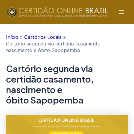
Ir
para
Mai
o
conteúdo
Men
Início
Cartórios Locais
Cartório segunda via certidão casamento,
nascimento e óbito Sapopemba
Cartório segunda via
certidão casamento,
nascimento e
óbito Sapopemba