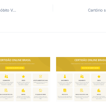
Cartório segunda via certidão casamento, nascimento e óbito Veleiros