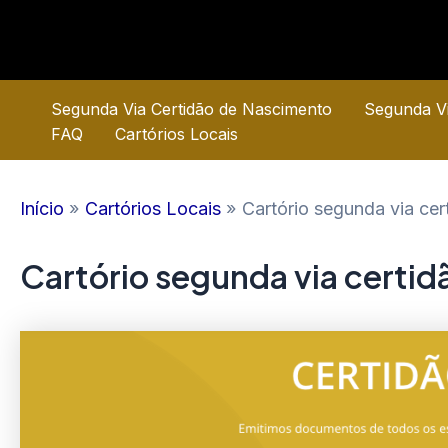
Ir
para
o
conteúdo
Segunda Via Certidão de Nascimento
Segunda Vi
FAQ
Cartórios Locais
Início
Cartórios Locais
Cartório segunda via ce
Cartório segunda via certi