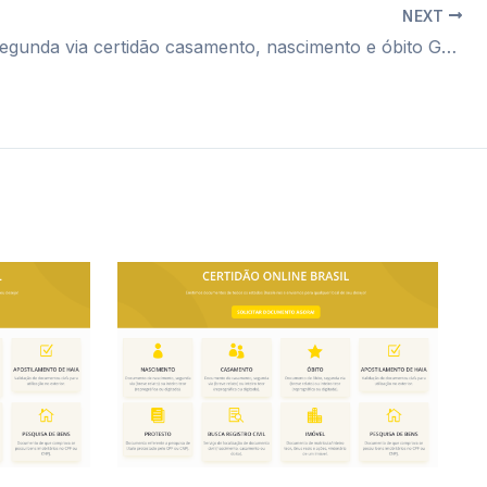
NEXT
Cartório segunda via certidão casamento, nascimento e óbito Gamja julieta