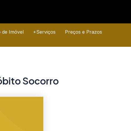
o de Imóvel
+Serviços
Preços e Prazos
óbito Socorro