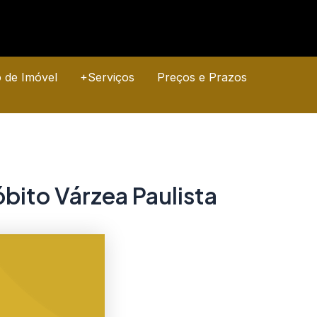
o de Imóvel
+Serviços
Preços e Prazos
bito Várzea Paulista