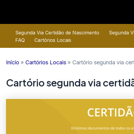
Ir
para
o
conteúdo
Segunda Via Certidão de Nascimento
Segunda Vi
FAQ
Cartórios Locais
Início
Cartórios Locais
Cartório segunda via cer
Cartório segunda via certid